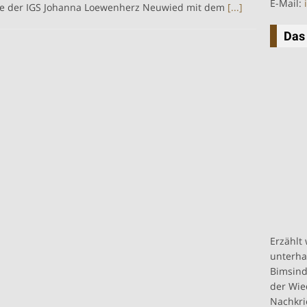
E-Mail:
se der IGS Johanna Loewenherz Neuwied mit dem
[...]
Das
Erzählt
unterha
Bimsind
der Wie
Nachkri