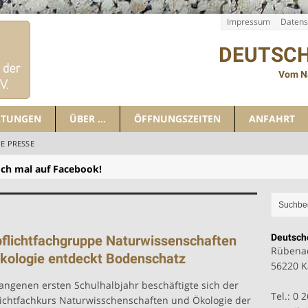
Impressum
Datens
DEUTSC
Vom N
LTUNGEN
ÜBER …
ÖFFNUNGSZEITEN
ANFAHRT
IE PRESSE
och mal auf Facebook!
gen
nomen zum Wirtschaftswunder” jetzt zum Sonderpreis
Deutsc
flichtfachgruppe Naturwissenschaften
Rübenac
kologie entdeckt Bodenschatz
56220 K
angenen ersten Schulhalbjahr beschäftigte sich der
Tel.: 0 
ichtfachkurs Naturwisschenschaften und Ökologie der