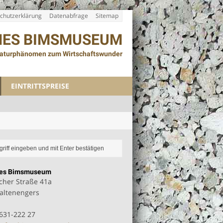
chutzerklärung
Datenabfrage
Sitemap
HES BIMSMUSEUM
aturphänomen zum Wirtschaftswunder
EINTRITTSPREISE
hes Bimsmuseum
her Straße 41a
altenengers
2631-222 27