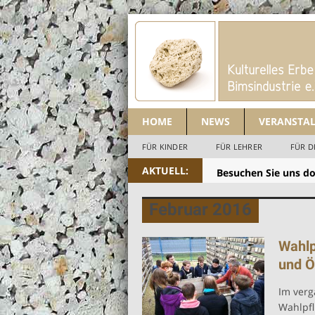
HOME
NEWS
VERANSTA
FÜR KINDER
FÜR LEHRER
FÜR D
AKTUELL:
Besuchen Sie uns d
Individuelle Führun
Februar 2016
Buch “Vom Naturphä
Wahlp
und Ö
Im verg
Wahlpfl