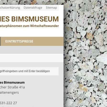
chutzerklärung
Datenabfrage
Sitemap
HES BIMSMUSEUM
aturphänomen zum Wirtschaftswunder
EINTRITTSPREISE
hes Bimsmuseum
her Straße 41a
altenengers
2631-222 27