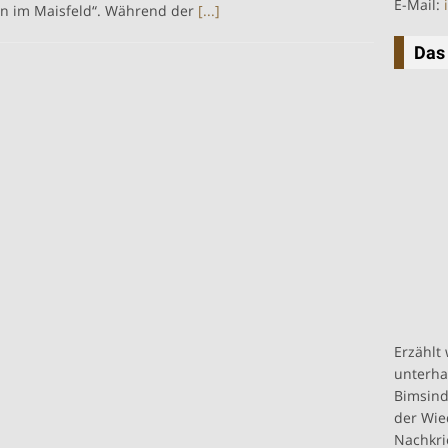
E-Mail:
n im Maisfeld“. Während der
[...]
Das
Erzählt
unterha
Bimsind
der Wie
Nachkri