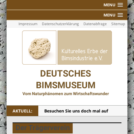
MENU
MENU
Impressum
Datenschutzerklärung
Datenabfrage
Sitemap
DEUTSCHES
BIMSMUSEUM
Vom Naturphänomen zum Wirtschaftswunder
AKTUELL:
Besuchen Sie uns doch mal auf
Facebook!
Der Trägerverein
Individuelle Führungen