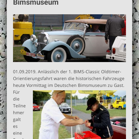
Bimsmuseum
Sonderpreis
Besuchen Sie uns doch mal auf
Facebook!
01.09.2019. Anlässlich der 1. BIMS-Classic Oldtimer-
Orientierungsfahrt waren die historischen Fahrzeuge
heute Vormittag im Deutschen Bimsmuseum zu Gast.
Für
die
Teilne
hmer
galt
es
eine