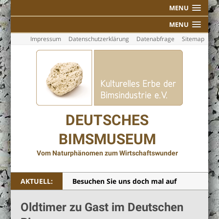
MENU
MENU
Impressum
Datenschutzerklärung
Datenabfrage
Sitemap
DEUTSCHES
BIMSMUSEUM
Vom Naturphänomen zum Wirtschaftswunder
AKTUELL:
Individuelle Führungen
Buch “Vom Naturphänomen zum
Oldtimer zu Gast im Deutschen
Wirtschaftswunder” jetzt zum