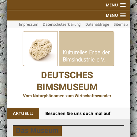
MENU
MENU
Impressum
Datenschutzerklärung
Datenabfrage
Sitemap
DEUTSCHES
BIMSMUSEUM
Vom Naturphänomen zum Wirtschaftswunder
AKTUELL:
Besuchen Sie uns doch mal auf
Facebook!
Das Museum
Individuelle Führungen